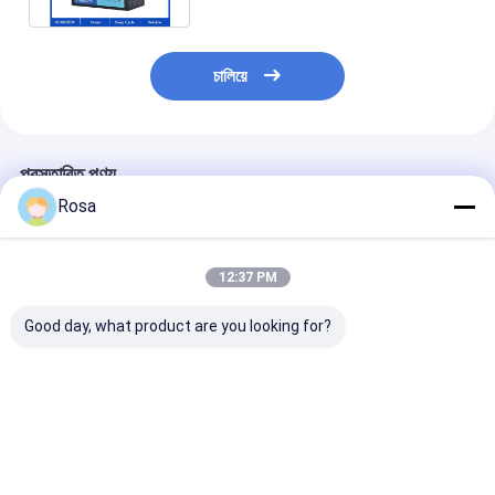
চালিয়ে
প্রস্তাবিত পণ্য
Rosa
12:37 PM
Good day, what product are you looking for?
লিথিয়াম আইপি65 টেসলা হোম
Tesla Lifepo4
12V 30Ah লিথিয়াম
ব্যাটারি প্যাক LFP ওয়াটারপ্রুফ
পাওয়ারওয়াল 48v200ah
ব্যাটারি স্টোরেজ সিস্টে
48V 200Ah অফ গ্রিড
লিথিয়াম আয়ন হোম সোলার
LiFePO4 384W
ইনভার্টার সোলার সিস্টেম
ব্যাটারি ডিপ সাইকেল 10KWH
রিচার্জেবল লাইফপো4 ল
লাইফপো4 লিথিয়াম ব্যাটারির
সোলার সিস্টেম lifepo4
ব্যাটারি
ভালো দাম
ভালো দাম
ভালো দাম
জন্য
লিথিয়াম ব্যাটারি