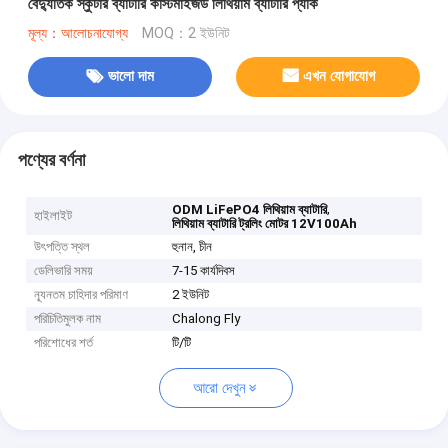
বৈদ্যুতিক স্কুটার ব্যাটারি কাস্টমাইজড লিথিয়াম ব্যাটারি প্যাক
মূল্য：আলোচনাযোগ্য
MOQ：2 ইউনিট
ভালো দাম
এখন যোগাযোগ
পণ্যের বর্ণনা
,
ODM LiFePO4 লিথিয়াম ব্যাটারি
হাইলাইট
লিথিয়াম ব্যাটারি ট্রলিং মোটর 12V100Ah
উৎপত্তি স্থল
হুনান, চীন
ডেলিভারি সময়
7-15 কার্যদিবস
ন্যূনতম চাহিদার পরিমাণ
2 ইউনিট
পরিচিতিমুলক নাম
Chalong Fly
পরিশোধের শর্ত
টি/টি
আরো দেখুন