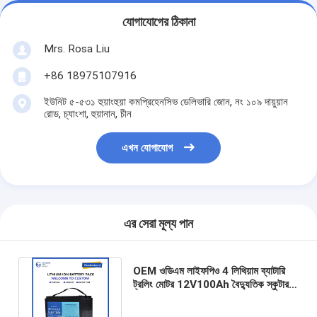
যোগাযোগের ঠিকানা
Mrs. Rosa Liu
+86 18975107916
ইউনিট ৫-৫৩১ হুয়াংহুয়া কমপ্রিহেনসিভ ডেলিভারি জোন, নং ১০৯ দায়ুয়ান
রোড, চ্যাংশা, হুয়ানান, চীন
এখন যোগাযোগ
এর সেরা মূল্য পান
OEM ওডিএম লাইফপিও 4 লিথিয়াম ব্যাটারি
ট্রলিং মোটর 12V100Ah বৈদ্যুতিক স্কুটার
ব্যাটারি কাস্টমাইজড লিথিয়াম ব্যাটারি প্যাক