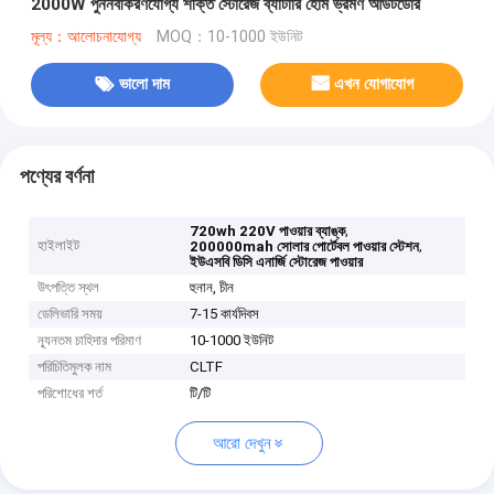
2000W পুনর্নবীকরণযোগ্য শক্তি স্টোরেজ ব্যাটারি হোম ভ্রমণ আউটডোর
মূল্য：আলোচনাযোগ্য
MOQ：10-1000 ইউনিট
ভালো দাম
এখন যোগাযোগ
পণ্যের বর্ণনা
,
720wh 220V পাওয়ার ব্যাঙ্ক
হাইলাইট
,
200000mah সোলার পোর্টেবল পাওয়ার স্টেশন
ইউএসবি ডিসি এনার্জি স্টোরেজ পাওয়ার
উৎপত্তি স্থল
হুনান, চীন
ডেলিভারি সময়
7-15 কার্যদিবস
ন্যূনতম চাহিদার পরিমাণ
10-1000 ইউনিট
পরিচিতিমুলক নাম
CLTF
পরিশোধের শর্ত
টি/টি
আরো দেখুন