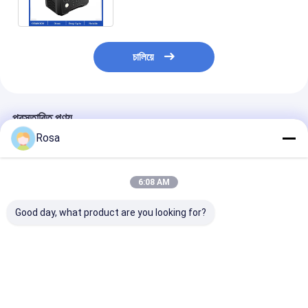
ভ্রমণ আউটডোর
চালিয়ে
প্রস্তাবিত পণ্য
Rosa
6:08 AM
Good day, what product are you looking for?
লিথিয়াম আইপি65 টেসলা হোম
Tesla Lifepo4
12V 30Ah লিথিয়াম
ব্যাটারি প্যাক LFP ওয়াটারপ্রুফ
পাওয়ারওয়াল 48v200ah
ব্যাটারি স্টোরেজ সিস্টে
48V 200Ah অফ গ্রিড
লিথিয়াম আয়ন হোম সোলার
LiFePO4 384W
ইনভার্টার সোলার সিস্টেম
ব্যাটারি ডিপ সাইকেল 10KWH
রিচার্জেবল লাইফপো4 ল
লাইফপো4 লিথিয়াম ব্যাটারির
সোলার সিস্টেম lifepo4
ব্যাটারি
ভালো দাম
ভালো দাম
ভালো দাম
জন্য
লিথিয়াম ব্যাটারি