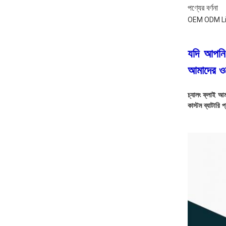
পণ্যের বর্ণনা
OEM ODM LiFePO
যদি আপনি
আমাদের ওয
চ্যালং ফ্লাই আম
কাস্টম ব্যাটারি 