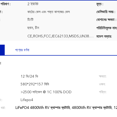
 পরিমাণ :
2 ইউনিট
মূল্য :
ণ :
কাঠের কেস এবং শক্ত কাগজের কেস
ডেলিভারি সময় :
:
টি/টি
যোগানের ক্ষমতা :
হুনান, চীন
পরিচিতিমুলক নাম:
CE,ROHS,FCC,IEC62133,MSDS,UN38.3, UL, etc
মডেল নম্বার:
পণ্যের বর্ণনা
য
12 ভি/24 ভি
ক্ষমতা:
580*292*157 মিমি
ওজন:
>2500 সাইকেল @ 1C 100% DOD
শক্তি:
::
Lifepo4
 ধরা:
LiFePO4 4800Wh RV ক্যাম্পার ব্যাটারি
,
4800Wh RV ক্যাম্পার ব্যাটারি
,
12