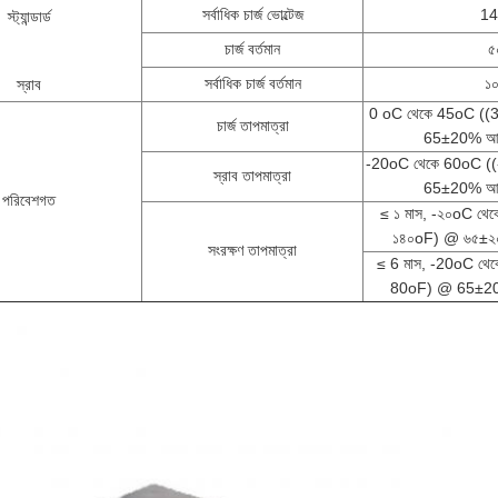
সর্বাধিক চার্জ ভোল্টেজ
14
স্ট্যান্ডার্ড
চার্জ বর্তমান
৫
সর্বাধিক চার্জ বর্তমান
১
স্রাব
0 oC থেকে 45oC ((
চার্জ তাপমাত্রা
65±20% আপেক
-20oC থেকে 60oC (
স্রাব তাপমাত্রা
65±20% আপেক
পরিবেশগত
≤ ১ মাস, -২০oC থে
১৪০oF) @ ৬৫±২০%
সংরক্ষণ তাপমাত্রা
≤ 6 মাস, -20oC থে
80oF) @ 65±20% 