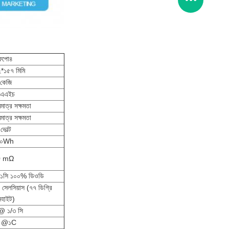
ফপো৪
*১৫৭ মিমি
কেজি
 এএইচ
াত্র সক্ষমতা
াত্র সক্ষমতা
ভোল্ট
০০Wh
0 mΩ
১সি ১০০% ডিওডি
েলসিয়াস (৭৭ ডিগ্রি
নহাইট)
 ১/৩ সি
 @১C