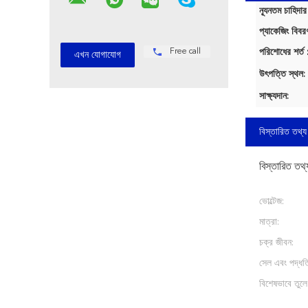
ন্যূনতম চাহিদার
প্যাকেজিং বিবর
Free call
পরিশোধের শর্ত 
উৎপত্তি স্থল:
সাক্ষ্যদান:
বিস্তারিত তথ্য
বিস্তারিত তথ্
ভোল্টেজ:
মাত্রা:
চক্র জীবন:
সেল এবং পদ্ধতি
বিশেষভাবে তুলে