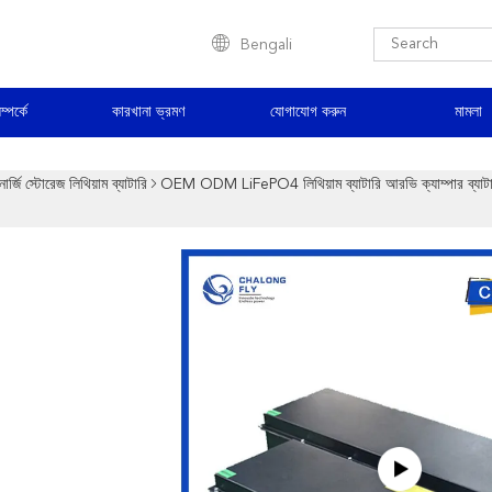
Bengali
্পর্কে
কারখানা ভ্রমণ
যোগাযোগ করুন
মামলা
ার্জি স্টোরেজ লিথিয়াম ব্যাটারি
OEM ODM LiFePO4 লিথিয়াম ব্যাটারি আরভি ক্যাম্পার ব্যাট