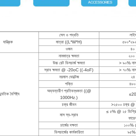
সেল ও পদ্ধতি
লাই
যান্ত্রিক
মাত্রা ((L*W*H)
৫৮০*২৯২
ওজন
৪০ 
নামমাত্র ক্ষমতা
২০০
উচ্চ রেট ডিসচার্জ ক্ষমতা
> ৯০% নামম
স্রাব ক্ষমতা @ -20oC ((-4oF)
> ৭০% নামম
নরমাল ভোল্টেজ
২৪ 
শক্তি
৪৮
অভ্যন্তরীণ প্রতিবন্ধকতা ((@
্যুতিক বৈশিষ্ট্য
≤2
1000Hz.)
চক্র জীবন
>২৫০০ চক্র @ 
≤ ৫% @ ২৫ ডিগ্রি স
মাস স্ব-স্রাব
ফারে
চার্জের দক্ষতা
১০০% @
ডিসচার্জের কার্যকারিতা
৯৫%