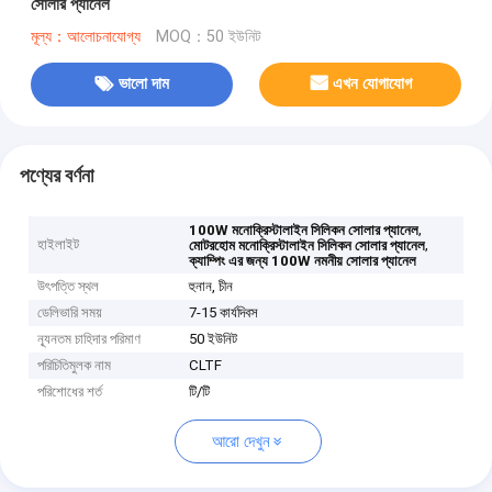
সোলার প্যানেল
মূল্য：আলোচনাযোগ্য
MOQ：50 ইউনিট
ভালো দাম
এখন যোগাযোগ
পণ্যের বর্ণনা
,
100W মনোক্রিস্টালাইন সিলিকন সোলার প্যানেল
হাইলাইট
,
মোটরহোম মনোক্রিস্টালাইন সিলিকন সোলার প্যানেল
ক্যাম্পিং এর জন্য 100W নমনীয় সোলার প্যানেল
উৎপত্তি স্থল
হুনান, চীন
ডেলিভারি সময়
7-15 কার্যদিবস
ন্যূনতম চাহিদার পরিমাণ
50 ইউনিট
পরিচিতিমুলক নাম
CLTF
পরিশোধের শর্ত
টি/টি
আরো দেখুন