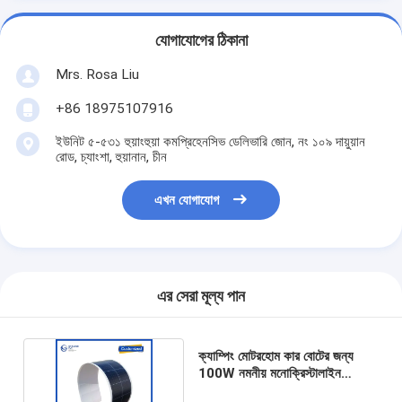
যোগাযোগের ঠিকানা
Mrs. Rosa Liu
+86 18975107916
ইউনিট ৫-৫৩১ হুয়াংহুয়া কমপ্রিহেনসিভ ডেলিভারি জোন, নং ১০৯ দায়ুয়ান
রোড, চ্যাংশা, হুয়ানান, চীন
এখন যোগাযোগ
এর সেরা মূল্য পান
ক্যাম্পিং মোটরহোম কার বোটের জন্য
100W নমনীয় মনোক্রিস্টালাইন
সিলিকন সোলার প্যানেল