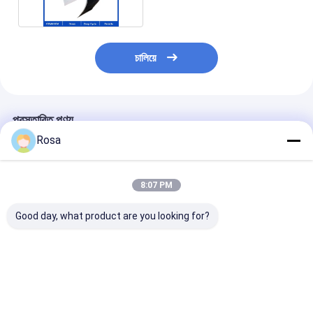
চালিয়ে
প্রস্তাবিত পণ্য
Rosa
8:07 PM
Good day, what product are you looking for?
লিথিয়াম আইপি65 টেসলা হোম
Tesla Lifepo4
12V 30Ah লিথিয়াম
ব্যাটারি প্যাক LFP ওয়াটারপ্রুফ
পাওয়ারওয়াল 48v200ah
ব্যাটারি স্টোরেজ সিস্টে
48V 200Ah অফ গ্রিড
লিথিয়াম আয়ন হোম সোলার
LiFePO4 384W
ইনভার্টার সোলার সিস্টেম
ব্যাটারি ডিপ সাইকেল 10KWH
রিচার্জেবল লাইফপো4 ল
লাইফপো4 লিথিয়াম ব্যাটারির
সোলার সিস্টেম lifepo4
ব্যাটারি
ভালো দাম
ভালো দাম
ভালো দাম
জন্য
লিথিয়াম ব্যাটারি