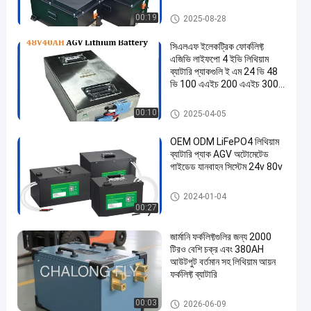
ব্যাটারি প্যাক
Energy Storage Lithium Batter
00:19
2025-08-28
y
সিএলএফ ইলেকট্রিক ফোর্কলিফ্ট
এজিভি লাইফপো 4 ইভি লিথিয়াম
ব্যাটারি প্যাকগুলি ই এম 24 ভি 48
ভি 100 এএইচ 200 এএইচ 300
এএইচ 50 এএইচ
AGV Battery Pack
00:10
2025-04-05
OEM ODM LiFePO4 লিথিয়াম
ব্যাটারি প্যাক AGV অটোমেটেড
গাইডেড যানবাহন সিস্টেম 24v 80v
AGV Battery Pack
2024-01-04
00:27
জার্মানি ফর্কলিফ্টগুলির জন্য 2000
টিরও বেশি চক্র এবং 380AH
আউটপুট বর্তমান সহ লিথিয়াম আয়ন
ফর্কলিফ্ট ব্যাটারি
Forklift Lithium Battery
00:03
2026-06-09