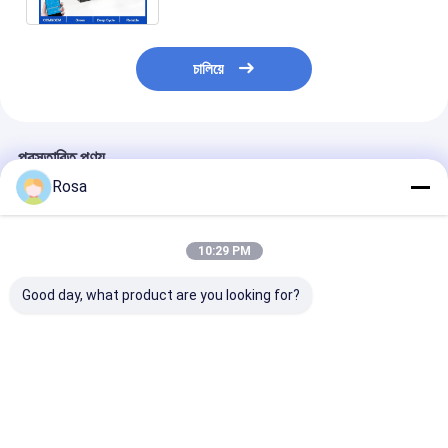
চালিয়ে
প্রস্তাবিত পণ্য
Rosa
10:29 PM
Good day, what product are you looking for?
80 এএইচ 40 এএইচ 60
48 ভোল্ট ইভি লিথিয়াম ব্যাটারি
OEM ODM IP67 
এএইচ 100 এএইচ 120
প্যাকেজিং LiFePO4
ইভি লিথিয়াম ব্যাটারি প
এএইচ বিকল্প নামমাত্র ক্ষমতা
এলএফপি সেল প্রিজম্যাটিক
RS485 যোগাযোগের 
বৈদ্যুতিক যানবাহন ব্যাটারি প্যাক
18650 21700 বৈদ্যুতিক
60A 80A 100A
RS485 যোগাযোগের সাথে
যানবাহনের জন্য সিলিন্ডারিকাল
LiFePO4 ব্যাটারি বৈ
ভালো দাম
ভালো দাম
ভালো দাম
সজ্জিত
ব্যাটারি টাইপ সমাধান
গাড়ি, গল্ফ কার্ট ও স্কু
জন্য