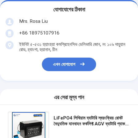
যোগাযোগের ঠিকানা
Mrs. Rosa Liu
+86 18975107916
ইউনিট ৫-৫৩১ হুয়াংহুয়া কমপ্রিহেনসিভ ডেলিভারি জোন, নং ১০৯ দায়ুয়ান
রোড, চ্যাংশা, হুয়ানান, চীন
এখন যোগাযোগ
এর সেরা মূল্য পান
LiFePO4 লিথিয়াম ব্যাটারি স্বয়ংক্রিয় রোবট
বৈদ্যুতিক যানবাহন ফর্কলিফ্ট AGV ব্যাটারি প্যাক
OEM ODM 24V 48V 72V 96V 80AH
160AH