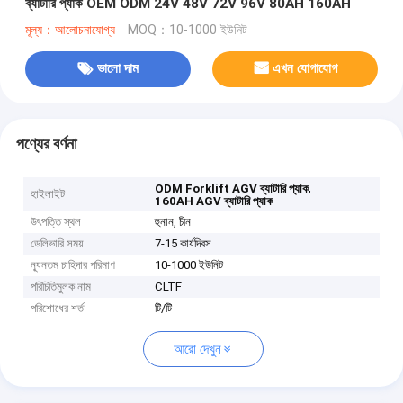
ব্যাটারি প্যাক OEM ODM 24V 48V 72V 96V 80AH 160AH
মূল্য：আলোচনাযোগ্য
MOQ：10-1000 ইউনিট
ভালো দাম
এখন যোগাযোগ
পণ্যের বর্ণনা
,
ODM Forklift AGV ব্যাটারি প্যাক
হাইলাইট
160AH AGV ব্যাটারি প্যাক
উৎপত্তি স্থল
হুনান, চীন
ডেলিভারি সময়
7-15 কার্যদিবস
ন্যূনতম চাহিদার পরিমাণ
10-1000 ইউনিট
পরিচিতিমুলক নাম
CLTF
পরিশোধের শর্ত
টি/টি
আরো দেখুন