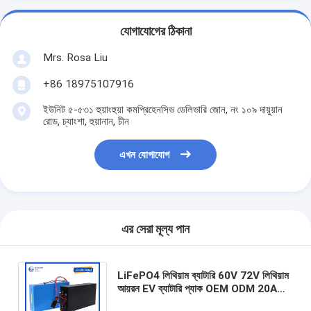
যোগাযোগের ঠিকানা
Mrs. Rosa Liu
+86 18975107916
ইউনিট ৫-৫৩১ হুয়াংহুয়া কমপ্রিহেনসিভ ডেলিভারি জোন, নং ১০৯ দায়ুয়ান
রোড, চ্যাংশা, হুয়ানান, চীন
এখন যোগাযোগ
এর সেরা মূল্য পান
LiFePO4 লিথিয়াম ব্যাটারি 60V 72V লিথিয়াম
আয়রন EV ব্যাটারি প্যাক OEM ODM 20AH
30AH 40AH 60H 80H 150AH লিথিয়াম