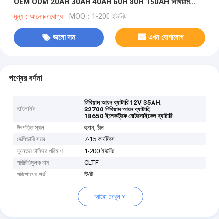
OEM ODM 20AH 30AH 40AH 60H 80H 150AH লিথিয়াম
ব্যাটারি প্যাক
মূল্য：আলোচনাযোগ্য
MOQ：1-200 ইউনিট
ভালো দাম
এখন যোগাযোগ
পণ্যের বর্ণনা
,
লিথিয়াম আয়ন ব্যাটারি 12V 35AH
হাইলাইট
,
32700 লিথিয়াম আয়ন ব্যাটারি
18650 ইলেকট্রিক মোটরসাইকেল ব্যাটারি
উৎপত্তি স্থল
হুনান, চীন
ডেলিভারি সময়
7-15 কার্যদিবস
ন্যূনতম চাহিদার পরিমাণ
1-200 ইউনিট
পরিচিতিমুলক নাম
CLTF
পরিশোধের শর্ত
টি/টি
আরো দেখুন