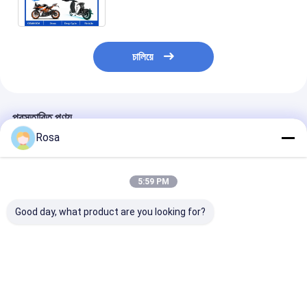
ব্যাটারি প্যাক
চালিয়ে
প্রস্তাবিত পণ্য
Rosa
5:59 PM
Good day, what product are you looking for?
80 এএইচ 40 এএইচ 60
48 ভোল্ট ইভি লিথিয়াম ব্যাটারি
OEM ODM IP67 
এএইচ 100 এএইচ 120
প্যাকেজিং LiFePO4
ইভি লিথিয়াম ব্যাটারি প
এএইচ বিকল্প নামমাত্র ক্ষমতা
এলএফপি সেল প্রিজম্যাটিক
RS485 যোগাযোগের 
বৈদ্যুতিক যানবাহন ব্যাটারি প্যাক
18650 21700 বৈদ্যুতিক
60A 80A 100A
RS485 যোগাযোগের সাথে
যানবাহনের জন্য সিলিন্ডারিকাল
LiFePO4 ব্যাটারি বৈ
ভালো দাম
ভালো দাম
ভালো দাম
সজ্জিত
ব্যাটারি টাইপ সমাধান
গাড়ি, গল্ফ কার্ট ও স্কু