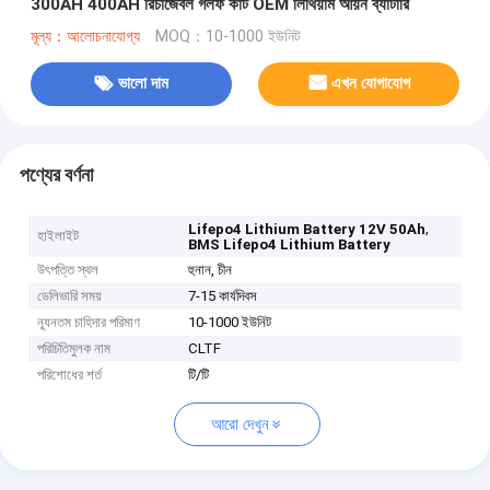
300AH 400AH রিচার্জেবল গলফ কার্ট OEM লিথিয়াম আয়ন ব্যাটারি
মূল্য：আলোচনাযোগ্য
MOQ：10-1000 ইউনিট
ভালো দাম
এখন যোগাযোগ
পণ্যের বর্ণনা
,
Lifepo4 Lithium Battery 12V 50Ah
হাইলাইট
BMS Lifepo4 Lithium Battery
উৎপত্তি স্থল
হুনান, চীন
ডেলিভারি সময়
7-15 কার্যদিবস
ন্যূনতম চাহিদার পরিমাণ
10-1000 ইউনিট
পরিচিতিমুলক নাম
CLTF
পরিশোধের শর্ত
টি/টি
আরো দেখুন