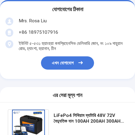
যোগাযোগের ঠিকানা
Mrs. Rosa Liu
+86 18975107916
ইউনিট ৫-৫৩১ হুয়াংহুয়া কমপ্রিহেনসিভ ডেলিভারি জোন, নং ১০৯ দায়ুয়ান
রোড, চ্যাংশা, হুয়ানান, চীন
এখন যোগাযোগ
এর সেরা মূল্য পান
LiFePo4 লিথিয়াম ব্যাটারি 48V 72V
বৈদ্যুতিক যান 100AH ​​200AH 300AH
400AH রিচার্জেবল গলফ কার্ট OEM লিথিয়াম
আয়ন ব্যাটারি