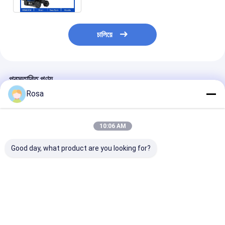
চালিয়ে
প্রস্তাবিত পণ্য
Rosa
10:06 AM
Good day, what product are you looking for?
80 এএইচ 40 এএইচ 60
48 ভোল্ট ইভি লিথিয়াম ব্যাটারি
OEM ODM IP67 
এএইচ 100 এএইচ 120
প্যাকেজিং LiFePO4
ইভি লিথিয়াম ব্যাটারি প
এএইচ বিকল্প নামমাত্র ক্ষমতা
এলএফপি সেল প্রিজম্যাটিক
RS485 যোগাযোগের 
বৈদ্যুতিক যানবাহন ব্যাটারি প্যাক
18650 21700 বৈদ্যুতিক
60A 80A 100A
RS485 যোগাযোগের সাথে
যানবাহনের জন্য সিলিন্ডারিকাল
LiFePO4 ব্যাটারি বৈ
ভালো দাম
ভালো দাম
ভালো দাম
সজ্জিত
ব্যাটারি টাইপ সমাধান
গাড়ি, গল্ফ কার্ট ও স্কু
জন্য