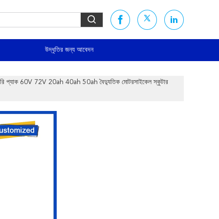
উদ্ধৃতির জন্য আবেদন
ি প্যাক 60V 72V 20ah 40ah 50ah বৈদ্যুতিক মোটরসাইকেল স্কুটার