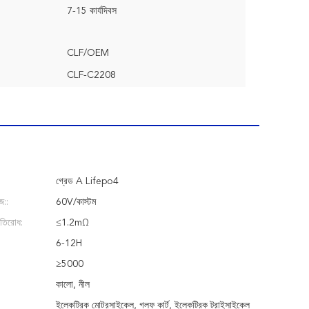
7-15 কার্যদিবস
CLF/OEM
CLF-C2208
গ্রেড A Lifepo4
জ::
60V/কাস্টম
রতিরোধ:
≤1.2mΩ
6-12H
≥5000
কালো, নীল
ইলেকট্রিক মোটরসাইকেল, গলফ কার্ট, ইলেকট্রিক ট্রাইসাইকেল