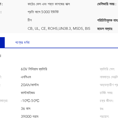
ণ :
কাঠের কেস এবং শক্ত কাগজের বাক্স
ডেলিভারি সময় :
 :
প্রতি মাসে 5000 ইউনিট
চীন
পরিচিতিমুলক নাম:
CB, UL, CE, ROHS,UN38.3, MSDS, BIS
মডেল নম্বার:
পণ্যের বর্ণনা
য
60V লিথিয়াম ব্যাটারি
ব্যাটারি সেল:
ী:
এনসিএম
নামমাত্র ভোল্টে
:
20Ah/কাস্টম
অভ্যন্তরীণ প্
কাস্টমাইজড
চার্জিং সময়:
মাত্রা:
-10℃-50℃
চক্র জীবন::
36 মাস
রঙ:
39000 গ্রাম
প্রয়োগ: