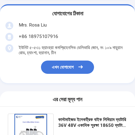
যোগাযোগের ঠিকানা
Mrs. Rosa Liu
+86 18975107916
ইউনিট ৫-৫৩১ হুয়াংহুয়া কমপ্রিহেনসিভ ডেলিভারি জোন, নং ১০৯ দায়ুয়ান
রোড, চ্যাংশা, হুয়ানান, চীন
এখন যোগাযোগ
এর সেরা মূল্য পান
কাস্টমাইজড ইলেকট্রিক বাইক লিথিয়াম ব্যাটারি
36V 48V একাধিক সুরক্ষা 18650 ব্যাটারি
সেল LiFePO4 NCM OEM