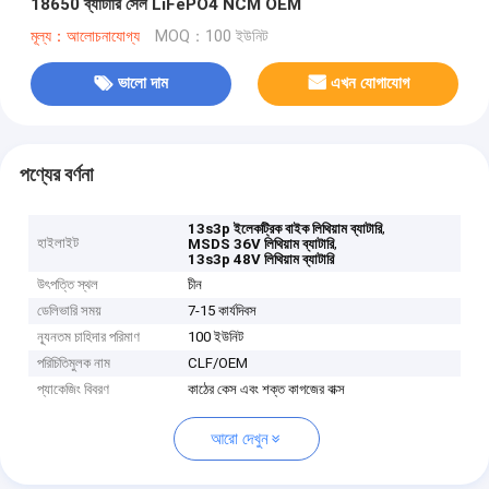
18650 ব্যাটারি সেল LiFePO4 NCM OEM
মূল্য：আলোচনাযোগ্য
MOQ：100 ইউনিট
ভালো দাম
এখন যোগাযোগ
পণ্যের বর্ণনা
,
13s3p ইলেকট্রিক বাইক লিথিয়াম ব্যাটারি
হাইলাইট
,
MSDS 36V লিথিয়াম ব্যাটারি
13s3p 48V লিথিয়াম ব্যাটারি
উৎপত্তি স্থল
চীন
ডেলিভারি সময়
7-15 কার্যদিবস
ন্যূনতম চাহিদার পরিমাণ
100 ইউনিট
পরিচিতিমুলক নাম
CLF/OEM
প্যাকেজিং বিবরণ
কাঠের কেস এবং শক্ত কাগজের বাক্স
আরো দেখুন