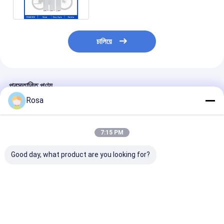
চালিয়ে
প্রস্তাবিত পণ্য
Rosa
7:15 PM
Good day, what product are you looking for?
80 এএইচ 40 এএইচ 60
48 ভোল্ট ইভি লিথিয়াম ব্যাটারি
OEM ODM IP67 
এএইচ 100 এএইচ 120
প্যাকেজিং LiFePO4
ইভি লিথিয়াম ব্যাটারি প
এএইচ বিকল্প নামমাত্র ক্ষমতা
এলএফপি সেল প্রিজম্যাটিক
RS485 যোগাযোগের 
বৈদ্যুতিক যানবাহন ব্যাটারি প্যাক
18650 21700 বৈদ্যুতিক
60A 80A 100A
RS485 যোগাযোগের সাথে
যানবাহনের জন্য সিলিন্ডারিকাল
LiFePO4 ব্যাটারি বৈ
ভালো দাম
ভালো দাম
ভালো দাম
সজ্জিত
ব্যাটারি টাইপ সমাধান
গাড়ি, গল্ফ কার্ট ও স্কু