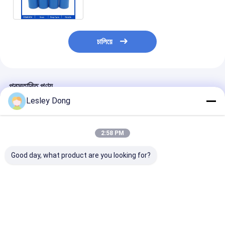
চালিয়ে
প্রস্তাবিত পণ্য
Lesley Dong
2:58 PM
Good day, what product are you looking for?
CLF এপেক্সিয়াম Catl
সোডিয়াম না আইওন ব্যাটারি
গ্রেড A EU US স্টক গ্রেড A
সোডিয়াম না Akku 320AH
3.0V 220ah সোডিয়াম না
ভালো দাম
আইওন