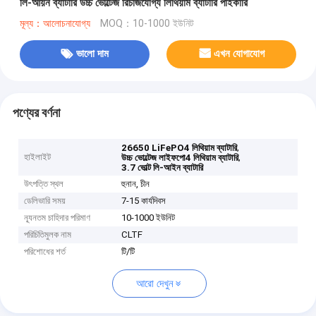
লি-আয়ন ব্যাটারি উচ্চ ভোল্টেজ রিচার্জযোগ্য লিথিয়াম ব্যাটারি পাইকারি
মূল্য：আলোচনাযোগ্য
MOQ：10-1000 ইউনিট
ভালো দাম
এখন যোগাযোগ
পণ্যের বর্ণনা
,
26650 LiFePO4 লিথিয়াম ব্যাটারি
হাইলাইট
,
উচ্চ ভোল্টেজ লাইফপো4 লিথিয়াম ব্যাটারি
3.7 ভোল্ট লি-আইন ব্যাটারি
উৎপত্তি স্থল
হুনান, চীন
ডেলিভারি সময়
7-15 কার্যদিবস
ন্যূনতম চাহিদার পরিমাণ
10-1000 ইউনিট
পরিচিতিমুলক নাম
CLTF
পরিশোধের শর্ত
টি/টি
আরো দেখুন