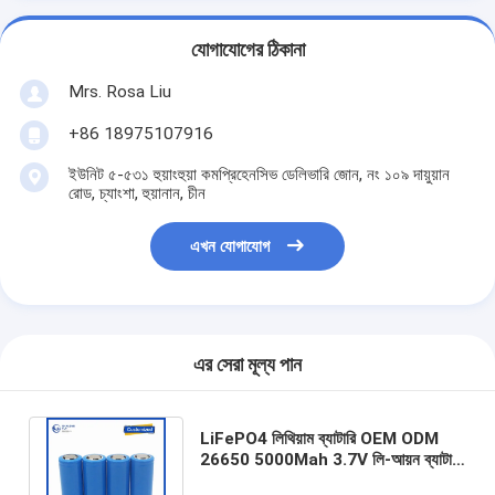
যোগাযোগের ঠিকানা
Mrs. Rosa Liu
+86 18975107916
ইউনিট ৫-৫৩১ হুয়াংহুয়া কমপ্রিহেনসিভ ডেলিভারি জোন, নং ১০৯ দায়ুয়ান
রোড, চ্যাংশা, হুয়ানান, চীন
এখন যোগাযোগ
এর সেরা মূল্য পান
LiFePO4 লিথিয়াম ব্যাটারি OEM ODM
26650 5000Mah 3.7V লি-আয়ন ব্যাটারি
উচ্চ ভোল্টেজ রিচার্জযোগ্য লিথিয়াম ব্যাটারি পাইকারি