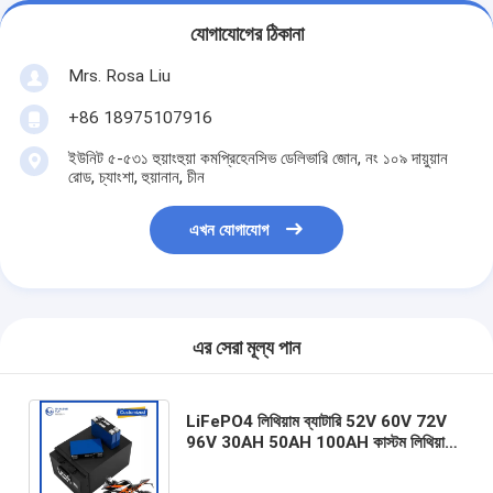
যোগাযোগের ঠিকানা
Mrs. Rosa Liu
+86 18975107916
ইউনিট ৫-৫৩১ হুয়াংহুয়া কমপ্রিহেনসিভ ডেলিভারি জোন, নং ১০৯ দায়ুয়ান
রোড, চ্যাংশা, হুয়ানান, চীন
এখন যোগাযোগ
এর সেরা মূল্য পান
LiFePO4 লিথিয়াম ব্যাটারি 52V 60V 72V
96V 30AH 50AH 100AH কাস্টম লিথিয়াম
আয়ন ব্যাটারি ই-বাইক / ই-মোটরসাইকেল / ই-
হুইলচেয়ারের জন্য