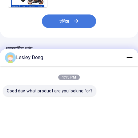
চালিয়ে
প্রস্তাবিত পণ্য
Lesley Dong
1:15 PM
Good day, what product are you looking for?
80 এএইচ 40 এএইচ 60
48 ভোল্ট ইভি লিথিয়াম ব্যাটারি
OEM ODM IP67 
এএইচ 100 এএইচ 120
প্যাকেজিং LiFePO4
ইভি লিথিয়াম ব্যাটারি প
এএইচ বিকল্প নামমাত্র ক্ষমতা
এলএফপি সেল প্রিজম্যাটিক
RS485 যোগাযোগের 
বৈদ্যুতিক যানবাহন ব্যাটারি প্যাক
18650 21700 বৈদ্যুতিক
60A 80A 100A
RS485 যোগাযোগের সাথে
যানবাহনের জন্য সিলিন্ডারিকাল
LiFePO4 ব্যাটারি বৈ
ভালো দাম
ভালো দাম
ভালো দাম
সজ্জিত
ব্যাটারি টাইপ সমাধান
গাড়ি, গল্ফ কার্ট ও স্কু
জন্য