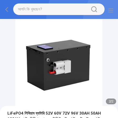
2
/
2
LiFePO4 লিথিয়াম ব্যাটারি 52V 60V 72V 96V 30AH 50AH