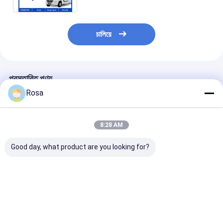
চালিয়ে
প্রস্তাবিত পণ্য
Rosa
8:28 AM
Good day, what product are you looking for?
80 এএইচ 40 এএইচ 60
48 ভোল্ট ইভি লিথিয়াম ব্যাটারি
OEM ODM IP67 
এএইচ 100 এএইচ 120
প্যাকেজিং LiFePO4
ইভি লিথিয়াম ব্যাটারি প
এএইচ বিকল্প নামমাত্র ক্ষমতা
এলএফপি সেল প্রিজম্যাটিক
RS485 যোগাযোগের 
বৈদ্যুতিক যানবাহন ব্যাটারি প্যাক
18650 21700 বৈদ্যুতিক
60A 80A 100A
RS485 যোগাযোগের সাথে
যানবাহনের জন্য সিলিন্ডারিকাল
LiFePO4 ব্যাটারি বৈ
ভালো দাম
ভালো দাম
ভালো দাম
সজ্জিত
ব্যাটারি টাইপ সমাধান
গাড়ি, গল্ফ কার্ট ও স্কু
জন্য