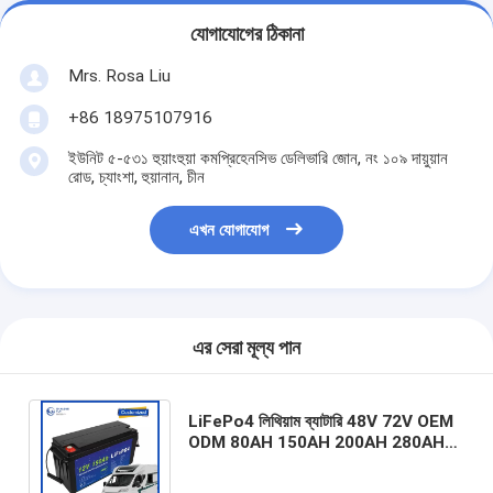
যোগাযোগের ঠিকানা
Mrs. Rosa Liu
+86 18975107916
ইউনিট ৫-৫৩১ হুয়াংহুয়া কমপ্রিহেনসিভ ডেলিভারি জোন, নং ১০৯ দায়ুয়ান
রোড, চ্যাংশা, হুয়ানান, চীন
এখন যোগাযোগ
এর সেরা মূল্য পান
LiFePo4 লিথিয়াম ব্যাটারি 48V 72V OEM
ODM 80AH 150AH 200AH 280AH
350AH 400AH লিথিয়াম আয়ন গলফ কার্ট /
ফর্কলিফ্ট ব্যাটারি