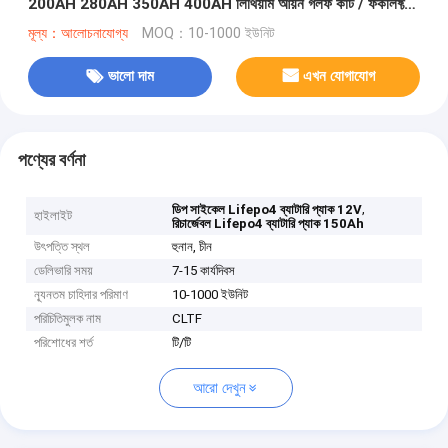
200AH 280AH 350AH 400AH লিথিয়াম আয়ন গলফ কার্ট / ফর্কলিফ্ট
ব্যাটারি
মূল্য：আলোচনাযোগ্য
MOQ：10-1000 ইউনিট
ভালো দাম
এখন যোগাযোগ
পণ্যের বর্ণনা
,
ডিপ সাইকেল Lifepo4 ব্যাটারি প্যাক 12V
হাইলাইট
রিচার্জেবল Lifepo4 ব্যাটারি প্যাক 150Ah
উৎপত্তি স্থল
হুনান, চীন
ডেলিভারি সময়
7-15 কার্যদিবস
ন্যূনতম চাহিদার পরিমাণ
10-1000 ইউনিট
পরিচিতিমুলক নাম
CLTF
পরিশোধের শর্ত
টি/টি
আরো দেখুন