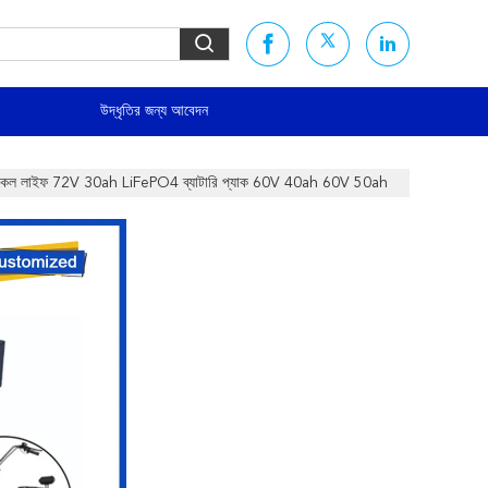
উদ্ধৃতির জন্য আবেদন
0 সাইকেল লাইফ 72V 30ah LiFePO4 ব্যাটারি প্যাক 60V 40ah 60V 50ah