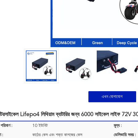
এখন যোগাযোগ
 মোটরসাইকেল Lifepo4 লিথিয়াম ব্যাটারির জন্য 6000 সাইকেল লাইফ 7
 পরিমাণ :
10 ইউনিট
মূল্য :
ণ :
কাঠের কেস এবং শক্ত কাগজের কেস
ডেলিভারি সময় :