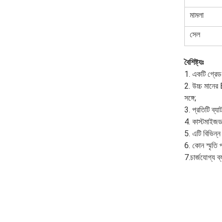
মামলা
সেল
বৈশিষ্ট্যঃ
1. একটি গ্রেড 
2. উচ্চ মানের B
সঙ্গে;
3. প্রতিটি ব্য
4. কাস্টমাইজড 
5. এটি বিভিন্
6. কোন স্মৃতি 
7.
চার্জযোগ্য ব