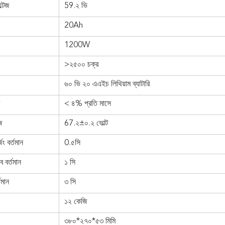
্টেজ
59.২ ভি
20Ah
1200W
>২৫০০ চক্র
৬০ ভি ২০ এএইচ লিথিয়াম ব্যাটারি
< ৪% প্রতি মাসে
েজ
67.২±০.২ ভোল্ট
র্জিং বর্তমান
0.৫সি
াব বর্তমান
১ সি
তমান
৩ সি
১২ কেজি
৩৮০*২৭০*৫৩ মিমি