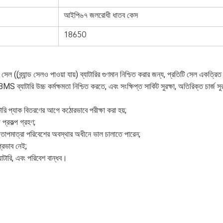
আইপি৬৭ জলরোধী ধাতব কেস
18650
সেল ((ব্র্যান্ড সেলও পাওয়া যায়) ব্যাটারির গুণমান নিশ্চিত করার জন্য, প্রতিটি সেল একত্রি
MS ব্যাটারি উচ্চ কর্মক্ষমতা নিশ্চিত করতে, এবং সংক্ষিপ্ত সার্কিট সুরক্ষা, অতিরিক্ত চার্জ স
াটারি প্যাক বিতরণের আগে কঠোরভাবে পরীক্ষা করা হয়;
প্রকল্প গ্রহণ;
ন তাপমাত্রা পরিবেশের অবস্থার অধীনে ভাল চালাতে পারেন;
প্রভাব নেই;
্যাটারি, এবং পরিবেশ বান্ধব।