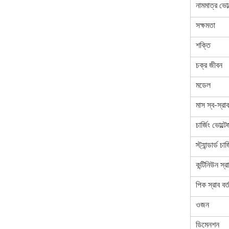
নামমাত্র ভোল
সক্ষমতা
শক্তি
চক্র জীবন
মডেল
মাস স্ব-স্রাব
চার্জিং ভোল্ট
স্ট্যান্ডার্ড চা
কন্টিনিউন স্র
পিক স্রাব বর্
ওজন
ডিমেনশন