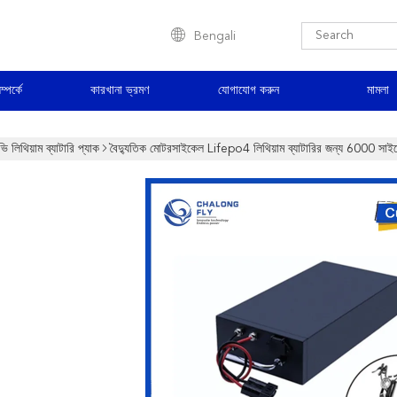
Bengali
্পর্কে
কারখানা ভ্রমণ
যোগাযোগ করুন
মামলা
ি লিথিয়াম ব্যাটারি প্যাক
বৈদ্যুতিক মোটরসাইকেল Lifepo4 লিথিয়াম ব্যাটারির জন্য 600