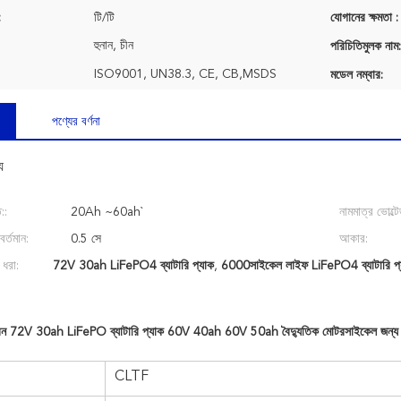
:
টি/টি
যোগানের ক্ষমতা :
হুনান, চীন
পরিচিতিমুলক নাম:
ISO9001, UN38.3, CE, CB,MSDS
মডেল নম্বার:
পণ্যের বর্ণনা
য
::
20Ah ~60ah`
নামমাত্র ভোল্টে
ং বর্তমান:
0.5 সে
আকার:
 ধরা:
72V 30ah LiFePO4 ব্যাটারি প্যাক
,
6000সাইকেল লাইফ LiFePO4 ব্যাটারি প্
বন 72V 30ah LiFePO ব্যাটারি প্যাক 60V 40ah 60V 50ah বৈদ্যুতিক মোটরসাইকেল জন্য
CLTF