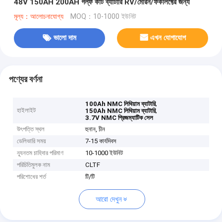
48V 150AH 200AH গল্ফ কার্ট ব্যাটারি RV/মেরিন/ফর্কলিফ্টের জন্য
মূল্য：আলোচনাযোগ্য
MOQ：10-1000 ইউনিট
ভালো দাম
এখন যোগাযোগ
পণ্যের বর্ণনা
,
100Ah NMC লিথিয়াম ব্যাটারি
হাইলাইট
,
150Ah NMC লিথিয়াম ব্যাটারি
3.7V NMC প্রিজম্যাটিক সেল
উৎপত্তি স্থল
হুনান, চীন
ডেলিভারি সময়
7-15 কার্যদিবস
ন্যূনতম চাহিদার পরিমাণ
10-1000 ইউনিট
পরিচিতিমুলক নাম
CLTF
পরিশোধের শর্ত
টি/টি
আরো দেখুন