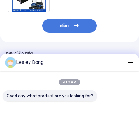
মেরিন/ফর্কলিফ্টের জন্য
চালিয়ে
প্রস্তাবিত পণ্য
Lesley Dong
9:13 AM
Good day, what product are you looking for?
80 এএইচ 40 এএইচ 60
48 ভোল্ট ইভি লিথিয়াম ব্যাটারি
OEM ODM IP67 
এএইচ 100 এএইচ 120
প্যাকেজিং LiFePO4
ইভি লিথিয়াম ব্যাটারি প
এএইচ বিকল্প নামমাত্র ক্ষমতা
এলএফপি সেল প্রিজম্যাটিক
RS485 যোগাযোগের 
বৈদ্যুতিক যানবাহন ব্যাটারি প্যাক
18650 21700 বৈদ্যুতিক
60A 80A 100A
RS485 যোগাযোগের সাথে
যানবাহনের জন্য সিলিন্ডারিকাল
LiFePO4 ব্যাটারি বৈ
ভালো দাম
ভালো দাম
ভালো দাম
সজ্জিত
ব্যাটারি টাইপ সমাধান
গাড়ি, গল্ফ কার্ট ও স্কু