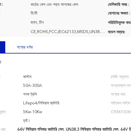
ণ :
কাঠের কেস এবং শক্ত কাগজের কেস
ডেলিভারি সময় :
:
টি/টি
যোগানের ক্ষমতা :
হুনান, চীন
পরিচিতিমুলক নাম:
CE,ROHS,FCC,IEC62133,MSDS,UN38.3, UL, etc
মডেল নম্বার:
পণ্যের বর্ণনা
য
:
কাস্টম
চার্জিং অনুপাত:
50A-300A
সংগ্রহস্থল তাপ
গলফ ট্রলি
পণ্যের নাম:
Lifepo4/লিথিয়াম ব্যাটারি
সাইকেল লাইফ:
ুক্ত:
5Kw-10Kw
OEM/ODM
হ্যাঁ।
 ধরা:
64V লিথিয়াম পলিমার ব্যাটারি সেল
,
UN38.3 লিথিয়াম পলিমার ব্যাটারি সেল
,
64V রিচ