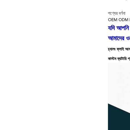
পণ্যের বর্ণনা
OEM ODM LiFePO
যদি আপনি 
আমাদের ওয
চ্যালং ফ্লাই আ
কাস্টম ব্যাটারি 