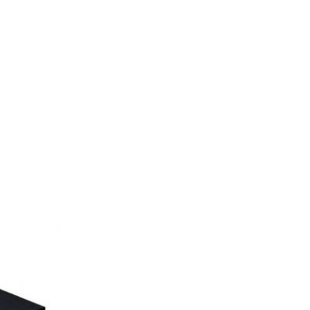
Rosa
3:09 AM
Good day, what product are you looking 
for?