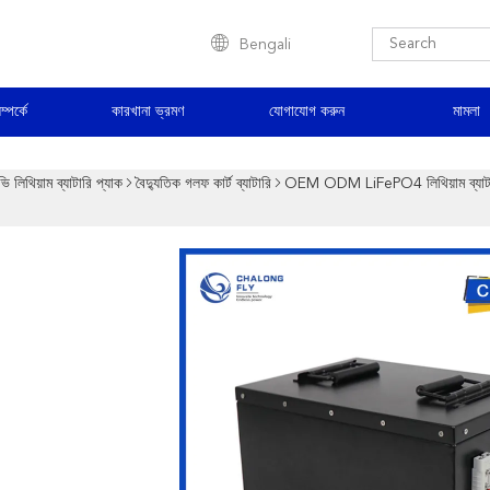
Bengali
্পর্কে
কারখানা ভ্রমণ
যোগাযোগ করুন
মামলা
ি লিথিয়াম ব্যাটারি প্যাক
বৈদ্যুতিক গলফ কার্ট ব্যাটারি
OEM ODM LiFePO4 লিথিয়াম ব্যাটারি প