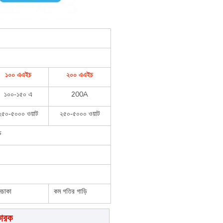
১০০ এএইচ
২০০ এএইচ
১০০-১৫০ এ
200A
২৫০-৫০০০ ওয়াট
২৫০-৫০০০ ওয়াট
ড
নচাকা
কম গতির গাড়ি
কারক