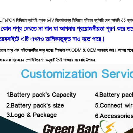
4 লিথিয়াম ব্যাটারি প্যাক 64V রিচার্জযোগ্য লিথিয়াম পলিমার ব্যাটারি সেল আইপি 65 ক্য
কোন পণ্য দেখতে না পান যা আপনার প্রয়োজনীয়তা পূরণ করে ত
়েবসাইটে এটি এখনও তালিকাভুক্ত নাও হতে পারে।
মাদের পণ্য এবং পরিষেবাগুলির জন্য মানের নিশ্চয়তা সহ ODM & OEM সরবরাহ করে। আমরা অনেক নামী 
প্যাক এবং গ্রাহকের স্পেসিফিকেশন অনুযায়ী তৈরি পাওয়ার সরবরাহ উত্পাদন.