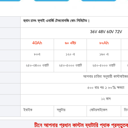
হুনান চালং ফ্লাই এনার্জি টেকনোলজি কোং লিমিটেড।
36V 48V 60V 72V
40Ah
৬০ এইচ
৮০Ah
৮০এ
১২০ এ
১৬০ এ
২৫০-৩৪০০ ওয়াট
২৫০-৫০০০ ওয়াট
২৫০-৫০০০ ওয়াট
আপনার চাহিদা অনুযায়ী কাস্টমাইজ
৫০০ বার পর ≥ ৮০% ক্ষমতা
১২ মাস
ইবাইক
স্কুটার
মোটরসাইকেল
তি
চীনে আপনার প্রধান কাস্টম ব্যাটারি প্যাক প্রস্তুত