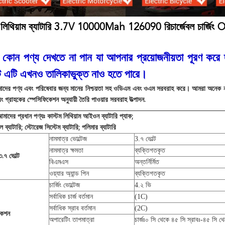
থিয়াম ব্যাটারি 3.7V 10000Mah 126090 রিচার্জেবল চার্জিং OEM
 কোন পণ্য দেখতে না পান যা আপনার প্রয়োজনীয়তা পূরণ কর
ে এটি এখনও তালিকাভুক্ত নাও হতে পারে।
াদের পণ্য এবং পরিষেবার জন্য মানের নিশ্চয়তা সহ ওডিএম এবং ওএম সরবরাহ করে। আমরা অনেক নামী ব
বং গ্রাহকের স্পেসিফিকেশন অনুযায়ী তৈরি পাওয়ার সরবরাহ উত্পাদন.
মাদের প্রধান পণ্যঃ কাস্টম লিথিয়াম আইওন ব্যাটারি প্যাক;
 ব্যাটারি; স্টোরেজ সিস্টেম ব্যাটারি; পলিমার ব্যাটারি
নামমাত্র ভোল্টেজ
3.৭ ভোল্ট
নামমাত্র ক্ষমতা
ব্যক্তিগতকৃত
৩.৭ ভোল্ট
বিএমএস
অন্তর্নির্মিত
ওয়্যার অ্যান্ড পিন
ব্যক্তিগতকৃত
চার্জিং ভোল্টেজ
4.২ ভি
সর্বাধিক চার্জ বর্তমান
(1C)
সর্বাধিক স্রাব বর্তমান
(2C)
কেশন
অপারেটিং তাপমাত্রা
চার্জঃ০ সি থেকে ৪৫ সি স্রাবঃ-৪৫ সি থ