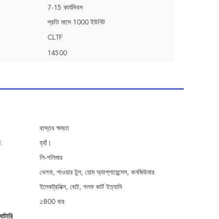
7-15 কার্যদিবস
প্রতি মাসে 1000 ইউনিট
CLTF
14500
বাস্তব ক্ষমতা
:
হ্যাঁ।
লি-পলিমার
খেলনা, পাওয়ার টুল, হোম অ্যাপ্লায়েন্সেস, কনজিউমার
ইলেকট্রনিক্স, বোট, গলফ কার্ট ইত্যাদি
≥800 বার
াটারি