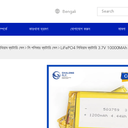
Bengali
্পর্কে
কারখানা ভ্রমণ
যোগাযোগ করুন
মামলা
থিয়াম ব্যাটারি সেল
লি পলিমার ব্যাটারি সেল
LiFePO4 লিথিয়াম ব্যাটারি 3.7V 10000MAh পলিম