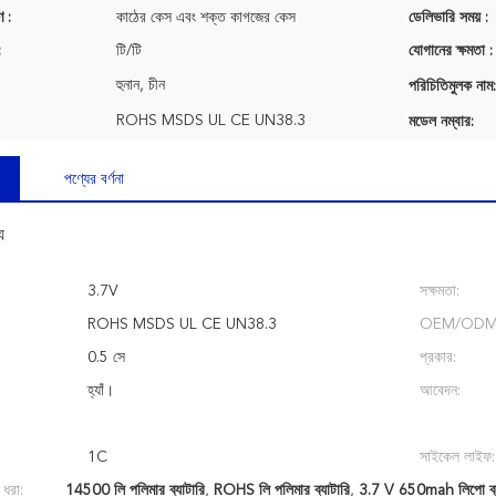
ণ :
কাঠের কেস এবং শক্ত কাগজের কেস
ডেলিভারি সময় :
:
টি/টি
যোগানের ক্ষমতা :
হুনান, চীন
পরিচিতিমুলক নাম:
ROHS MSDS UL CE UN38.3
মডেল নম্বার:
পণ্যের বর্ণনা
য
3.7V
সক্ষমতা:
ROHS MSDS UL CE UN38.3
OEM/ODM
0.5 সে
প্রকার:
হ্যাঁ।
আবেদন:
1C
সাইকেল লাইফ:
 ধরা:
14500 লি পলিমার ব্যাটারি
,
ROHS লি পলিমার ব্যাটারি
,
3.7 V 650mah লিপো ব্য