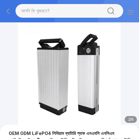
2
/
6
OEM ODM LiFePO4 লিথিয়াম ব্যাটারি প্যাক এনএমসি এনসিএম