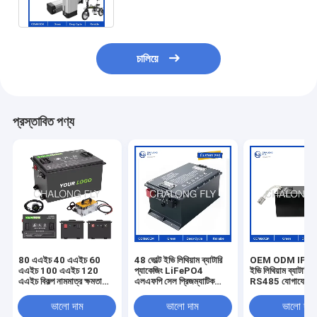
ব্যাটারি
চালিয়ে
প্রস্তাবিত পণ্য
80 এএইচ 40 এএইচ 60
48 ভোল্ট ইভি লিথিয়াম ব্যাটারি
OEM ODM IP67 
এএইচ 100 এএইচ 120
প্যাকেজিং LiFePO4
ইভি লিথিয়াম ব্যাটারি প
এএইচ বিকল্প নামমাত্র ক্ষমতা
এলএফপি সেল প্রিজম্যাটিক
RS485 যোগাযোগের 
বৈদ্যুতিক যানবাহন ব্যাটারি প্যাক
18650 21700 বৈদ্যুতিক
60A 80A 100A
RS485 যোগাযোগের সাথে
যানবাহনের জন্য সিলিন্ডারিকাল
LiFePO4 ব্যাটারি বৈ
ভালো দাম
ভালো দাম
ভালো দাম
সজ্জিত
ব্যাটারি টাইপ সমাধান
গাড়ি, গল্ফ কার্ট ও স্কু