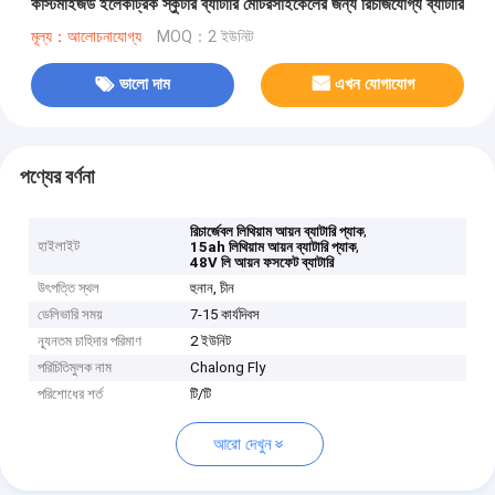
কাস্টমাইজড ইলেকট্রিক স্কুটার ব্যাটারি মোটরসাইকেলের জন্য রিচার্জযোগ্য ব্যাটারি
মূল্য：আলোচনাযোগ্য
MOQ：2 ইউনিট
ভালো দাম
এখন যোগাযোগ
পণ্যের বর্ণনা
,
রিচার্জেবল লিথিয়াম আয়ন ব্যাটারি প্যাক
হাইলাইট
,
15ah লিথিয়াম আয়ন ব্যাটারি প্যাক
48V লি আয়ন ফসফেট ব্যাটারি
উৎপত্তি স্থল
হুনান, চীন
ডেলিভারি সময়
7-15 কার্যদিবস
ন্যূনতম চাহিদার পরিমাণ
2 ইউনিট
পরিচিতিমুলক নাম
Chalong Fly
পরিশোধের শর্ত
টি/টি
আরো দেখুন