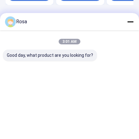
জন্য
বাড়ি
আমাদের
আমাদের সাথে যোগাযোগ
Desktop
Rosa
Site
সম্পর্কে
করুন
সাইটম্যাপ
গোপনীয়তা নীতি
গুণ
ইভি লিথিয়াম ব্যাটারি প্যাক
চীন কারখানা.Copyright © 2026 Hunan Chalong Fly
3:01 AM
Technology Co., Ltd.. All Rights Reserved.
Good day, what product are you looking for?
বাড়ি
পণ্য
আমাদের সম্পর্কে