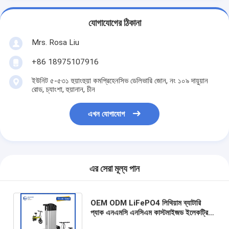
যোগাযোগের ঠিকানা
Mrs. Rosa Liu
+86 18975107916
ইউনিট ৫-৫৩১ হুয়াংহুয়া কমপ্রিহেনসিভ ডেলিভারি জোন, নং ১০৯ দায়ুয়ান
রোড, চ্যাংশা, হুয়ানান, চীন
এখন যোগাযোগ
এর সেরা মূল্য পান
OEM ODM LiFePO4 লিথিয়াম ব্যাটারি
প্যাক এনএমসি এনসিএম কাস্টমাইজড ইলেকট্রিক
স্কুটার ব্যাটারি মোটরসাইকেলের জন্য রিচার্জযোগ্য