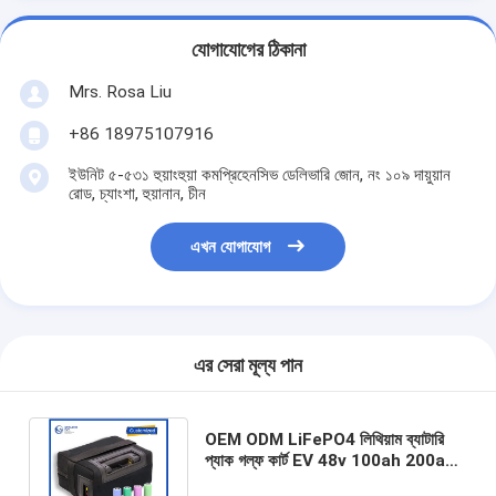
যোগাযোগের ঠিকানা
Mrs. Rosa Liu
+86 18975107916
ইউনিট ৫-৫৩১ হুয়াংহুয়া কমপ্রিহেনসিভ ডেলিভারি জোন, নং ১০৯ দায়ুয়ান
রোড, চ্যাংশা, হুয়ানান, চীন
এখন যোগাযোগ
এর সেরা মূল্য পান
OEM ODM LiFePO4 লিথিয়াম ব্যাটারি
প্যাক গল্ফ কার্ট EV 48v 100ah 200ah
গল্ফ কার্ট ক্লাব গাড়ী 48v 100ah ব্যাটারি