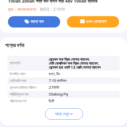
100ah 200ah গল্ফ কার্ট ক্লাব গাড়ী 48v 100ah ব্যাটারি
মূল্য：আলোচনাযোগ্য
MOQ：2 ইউনিট
ভালো দাম
এখন যোগাযোগ
পণ্যের বর্ণনা
,
বেন্ডেবল অফ গ্রিড সোলার প্যানেল
হাইলাইট
,
সেমি ফ্লেক্সিবল অফ গ্রিড সোলার প্যানেল
বেন্ডেবল 60 ওয়াট 12 ভোল্ট সোলার প্যানেল
উৎপত্তি স্থল
হুনান, চীন
ডেলিভারি সময়
7-15 কার্যদিবস
ন্যূনতম চাহিদার পরিমাণ
2 ইউনিট
পরিচিতিমুলক নাম
Chalong Fly
পরিশোধের শর্ত
টি/টি
আরো দেখুন