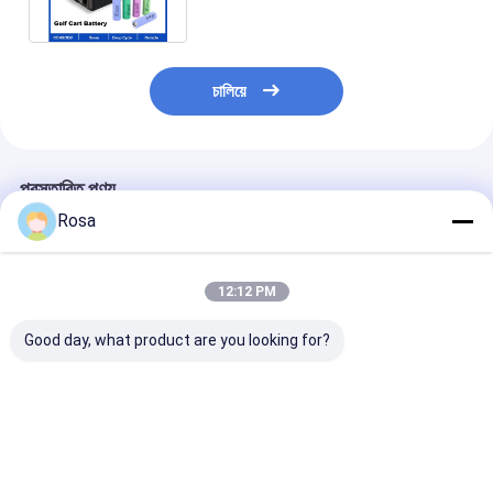
চালিয়ে
প্রস্তাবিত পণ্য
Rosa
12:12 PM
Good day, what product are you looking for?
80 এএইচ 40 এএইচ 60
48 ভোল্ট ইভি লিথিয়াম ব্যাটারি
OEM ODM IP67 
এএইচ 100 এএইচ 120
প্যাকেজিং LiFePO4
ইভি লিথিয়াম ব্যাটারি প
এএইচ বিকল্প নামমাত্র ক্ষমতা
এলএফপি সেল প্রিজম্যাটিক
RS485 যোগাযোগের 
বৈদ্যুতিক যানবাহন ব্যাটারি প্যাক
18650 21700 বৈদ্যুতিক
60A 80A 100A
RS485 যোগাযোগের সাথে
যানবাহনের জন্য সিলিন্ডারিকাল
LiFePO4 ব্যাটারি বৈ
ভালো দাম
ভালো দাম
ভালো দাম
সজ্জিত
ব্যাটারি টাইপ সমাধান
গাড়ি, গল্ফ কার্ট ও স্কু