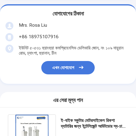
যোগাযোগের ঠিকানা
Mrs. Rosa Liu
+86 18975107916
ইউনিট ৫-৫৩১ হুয়াংহুয়া কমপ্রিহেনসিভ ডেলিভারি জোন, নং ১০৯ দায়ুয়ান
রোড, চ্যাংশা, হুয়ানান, চীন
এখন যোগাযোগ
এর সেরা মূল্য পান
ই-বাইক স্কুটার মোটরসাইকেল রিকশা
ব্যাটারির জন্য ইন্টেলিজেন্ট আউটডোর স্ব-চার্জিং
ব্যাটারি অদলবদল স্টেশন ক্যাবিনেট