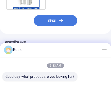
চালিয়ে
প্রস্তাবিত পণ্য
Rosa
3:33 AM
Good day, what product are you looking for?
লিথিয়াম আইপি65 টেসলা হোম
Tesla Lifepo4
12V 30Ah লিথিয়াম
ব্যাটারি প্যাক LFP ওয়াটারপ্রুফ
পাওয়ারওয়াল 48v200ah
ব্যাটারি স্টোরেজ সিস্টে
48V 200Ah অফ গ্রিড
লিথিয়াম আয়ন হোম সোলার
LiFePO4 384W
ইনভার্টার সোলার সিস্টেম
ব্যাটারি ডিপ সাইকেল 10KWH
রিচার্জেবল লাইফপো4 ল
লাইফপো4 লিথিয়াম ব্যাটারির
সোলার সিস্টেম lifepo4
ব্যাটারি
ভালো দাম
ভালো দাম
ভালো দাম
জন্য
লিথিয়াম ব্যাটারি