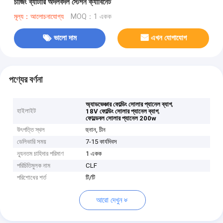
চার্জিং ব্যাটারি অদলবদল স্টেশন ক্যাবিনেট
মূল্য：আলোচনাযোগ্য
MOQ：1 একক
ভালো দাম
এখন যোগাযোগ
পণ্যের বর্ণনা
,
অ্যাডভেঞ্চার ফোল্ডিং সোলার প্যানেল ব্যাগ
হাইলাইট
,
18V ফোল্ডিং সোলার প্যানেল ব্যাগ
ফোল্ডেবল সোলার প্যানেল 200w
উৎপত্তি স্থল
হুনান, চীন
ডেলিভারি সময়
7-15 কার্যদিবস
ন্যূনতম চাহিদার পরিমাণ
1 একক
পরিচিতিমুলক নাম
CLF
পরিশোধের শর্ত
টি/টি
আরো দেখুন